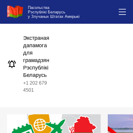
Пасольства
Рэспублікі Беларусь
у Злучаных Штатах Амерыкі
Экстраная
дапамога
для
грамадзян
Рэспублікі
Беларусь
+1 202 679
4501