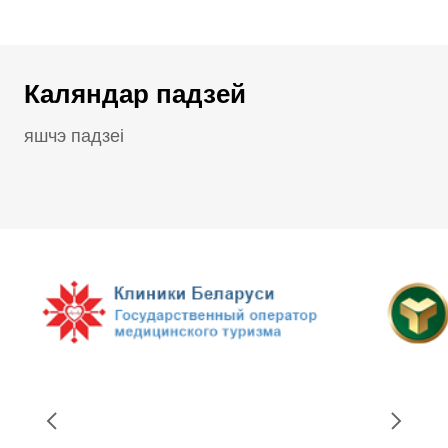
Каляндар падзей
яшчэ падзеі