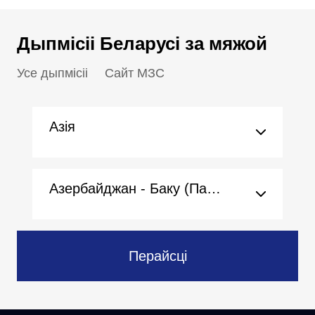
Дыпмісіі Беларусі за мяжой
Усе дыпмісіі
Сайт МЗС
Азія
Азербайджан - Баку (Пасольства)
Перайсці