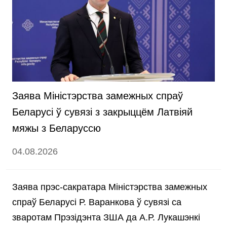
Заява Міністэрства замежных спраў
Беларусі ў сувязі з закрыццём Латвіяй
мяжы з Беларуссю
04.08.2026
Заява прэс-сакратара Міністэрства замежных
спраў Беларусі Р. Варанкова ў сувязі са
зваротам Прэзідэнта ЗША да А.Р. Лукашэнкі