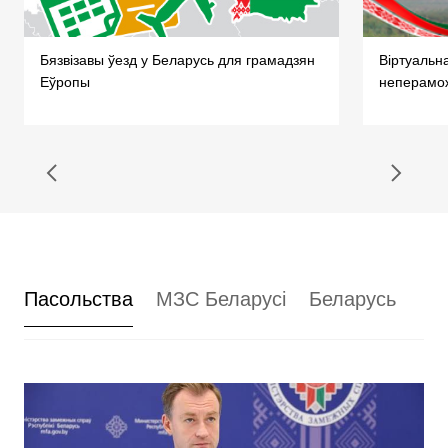
Бязвізавы ўезд у Беларусь для грамадзян
Віртуальн
Еўропы
неперамо
Пасольства
МЗС Беларусі
Беларусь