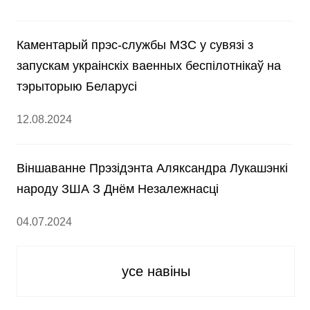
Каментарый прэс-службы МЗС у сувязі з
запускам украінскіх ваенных беспілотнікаў на
тэрыторыю Беларусі
12.08.2024
Вiншаванне Прэзiдэнта Аляксандра Лукашэнкi
народу ЗША З Днём Незалежнасцi
04.07.2024
усе навіны