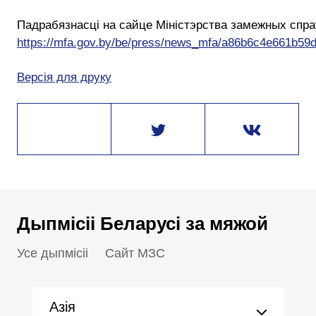
Падрабязнасці на сайце Міністэрства замежных спра
https://mfa.gov.by/be/press/news_mfa/a86b6c4e661b59d
Версія для друку
Дыпмісіі Беларусі за мяжой
Усе дыпмісіі
Сайт МЗС
Азія