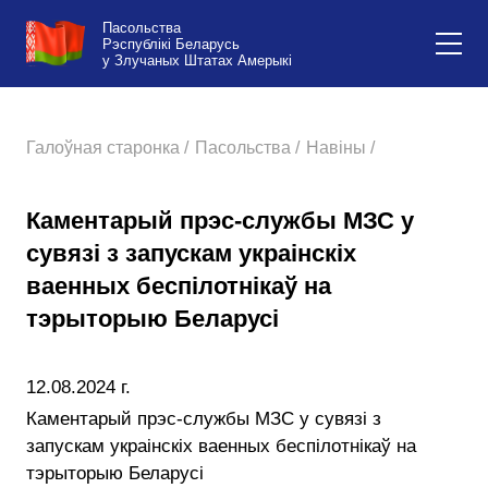
Пасольства
Рэспублікі Беларусь
у Злучаных Штатах Амерыкі
Галоўная старонка /
Пасольства /
Навіны /
Каментарый прэс-службы МЗС у
сувязі з запускам украінскіх
ваенных беспілотнікаў на
тэрыторыю Беларусі
12.08.2024 г.
Каментарый прэс-службы МЗС у сувязі з
запускам украінскіх ваенных беспілотнікаў на
тэрыторыю Беларусі