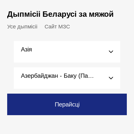
Дыпмісіі Беларусі за мяжой
Усе дыпмісіі
Сайт МЗС
Азія
Азербайджан - Баку (Пасольства)
Перайсці