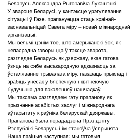
Беларусь Аляксандра Рыгоравіча Лукашэнкі.
У звароце Беларусi, у кантэксце урэгулявання
сiтуацыi ў Газе, прапануецца стаць краінай-
заснавальніцай Савета міру – новай міжнароднай
арганізацыі.
Мы вельмі цэнім тое, што амерыканскі бок, як
непасрэдна гаворыцца ў тэксце зварота,
разглядае Беларусь як дзяржаву, якая гатова
ўзяць на сябе высакародную адказнасць за
ўсталяванне трывалага міру, паказаць прыклад і
зрабіць унёсак у бяспечную і квітнеючую
будучыню для пакаленняў нашчадкаў.
Мы таксама разглядаем гэту прапанову як
прызнанне асабістых заслуг і міжнароднага
аўтарытэту кіраўніка беларускай дзяржавы.
Прапанова была перададзена Прэзідэнту
Рэспублікі Беларусь і ім станоўча ўспрынята.
Наша пазіцыя наступная: мы гатовыя