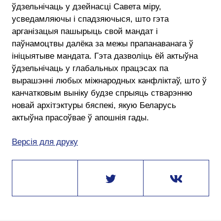
ўдзельнічаць у дзейнасці Савета міру,
усведамляючы і спадзяючыся, што гэта
арганізацыя пашырыць свой мандат і
паўнамоцтвы далёка за межы прапанаванага ў
ініцыятыве мандата. Гэта дазволіць ёй актыўна
ўдзельнічаць у глабальных працэсах па
вырашэнні любых міжнародных канфліктаў, што ў
канчатковым выніку будзе спрыяць стварэнню
новай архітэктуры бяспекі, якую Беларусь
актыўна прасоўвае ў апошнія гады.
Версія для друку